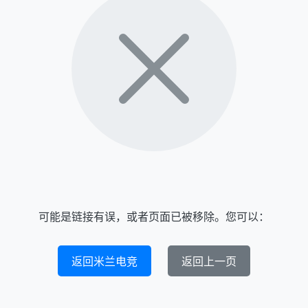
可能是链接有误，或者页面已被移除。您可以：
返回米兰电竞
返回上一页