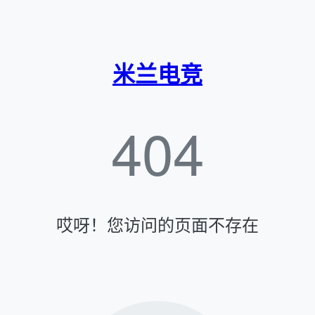
米兰电竞
404
哎呀！您访问的页面不存在